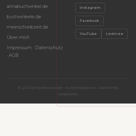
annabuchwinkel.de
Instagram
buchwinkelei.de
Facebook
meerschreibzeit.de
YouTube
Linktree
Über mich
Impressum · Datenschutz
· AGB
© 2026 Antje Backwinkel · Autorenpotenzial · Alle Rechte
vorbehalten