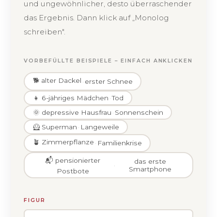
und ungewöhnlicher, desto überraschender
das Ergebnis. Dann klick auf „Monolog
schreiben".
VORBEFÜLLTE BEISPIELE – EINFACH ANKLICKEN
🐕 alter Dackel
·
erster Schnee
👧 6-jähriges Mädchen
·
Tod
🌞 depressive Hausfrau
·
Sonnenschein
🦸 Superman
·
Langeweile
🪴 Zimmerpflanze
·
Familienkrise
📬 pensionierter
das erste
·
Smartphone
Postbote
FIGUR