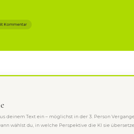
it Kommentar
ne
us deinem Text ein – möglichst in der 3. Person Vergange
nn wählst du, in welche Perspektive die KI sie übersetze