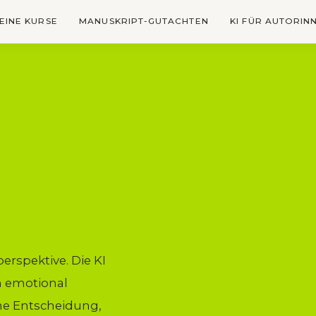
EINE KURSE
MANUSKRIPT-GUTACHTEN
KI FÜR AUTORIN
erspektive. Die KI
h emotional
che Entscheidung,