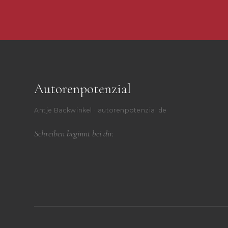
Autorenpotenzial
Antje Backwinkel · autorenpotenzial.de
Schreiben beginnt bei dir.