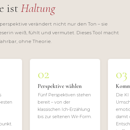
e ist
Haltung
perspektive verändert nicht nur den Ton – sie
eserin weiß, fühlt und vermutet. Dieses Tool macht
ahrbar, ohne Theorie.
02
03
Perspektive wählen
Komme
s
Fünf Perspektiven stehen
Die KI
besten
bereit – von der
Umschr
klassischen Ich-Erzählung
emotio
bis zur seltenen Wir-Form.
damit 
punkt.
Entsch