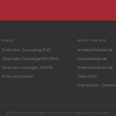
KURSE
MEHR VON MIR
5-Minuten-Journaling (9 €)
annabuchwinkel.de
Optimales Schreibgefühl (29 €)
buchwinkelei.de
Resonanz erzeugen (349 €)
meerschreibzeit.de
KI für AutorInnen
Über mich
Impressum · Datensc
© 2026 Antje Backwinkel · Autorenpotenzial · Alle Rechte vorbehalten