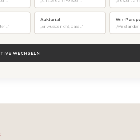
er …"
„Ich stehe am Fenster …"
„Sie steht am
Auktorial
Wir-Perspe
er …"
„Er wusste nicht, dass …"
„Wir standen
TIVE WECHSELN
E