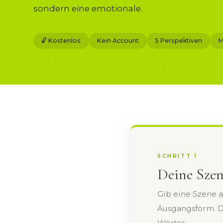
sondern eine emotionale.
🔓 Kostenlos
Kein Account
5 Perspektiven
M
SCHRITT 1
Deine Sze
Gib eine Szene a
Ausgangsform. Da
Wörter.