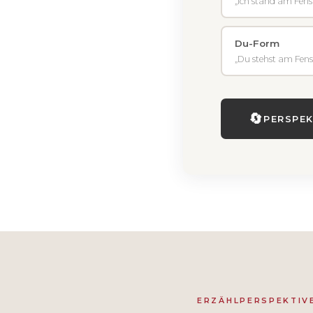
„Ich stand am Fenst
Du-Form
„Du stehst am Fenst
🔄
PERSPEK
ERZÄHLPERSPEKTIV