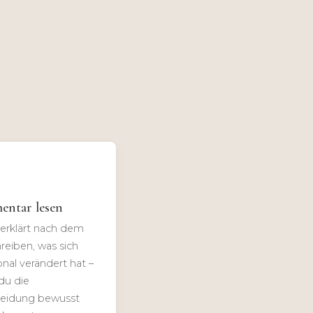
ntar lesen
 erklärt nach dem
eiben, was sich
nal verändert hat –
du die
eidung bewusst