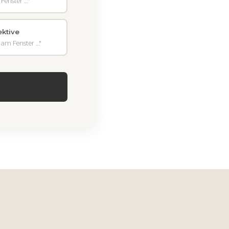
 Fenster …"
ktive
 am Fenster …"