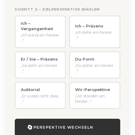
SCHRITT 2 – ZIELPERSPEKTIVE WÄHLEN
Ich –
Ich – Präsens
Vergangenheit
„Ich stehe am Fenster
„Ich stand am Fenster
…"
…"
Er / Sie – Präsens
Du-Form
„Sie steht am Fenster
„Du stehst am Fenster
…"
…"
Auktorial
Wir-Perspektive
„Er wusste nicht, dass
„Wir standen am
…"
Fenster …"
🔄
PERSPEKTIVE WECHSELN