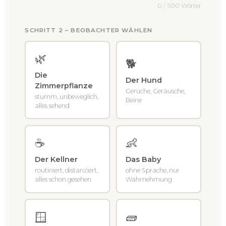
0 / 500 Wörter
SCHRITT 2 – BEOBACHTER WÄHLEN
🌿
🐕
Die
Der Hund
Zimmerpflanze
Gerüche, Geräusche,
stumm, unbeweglich,
Beine
alles sehend
☕
👶
Der Kellner
Das Baby
routiniert, distanziert,
ohne Sprache, nur
alles schon gesehen
Wahrnehmung
🧱
🪟