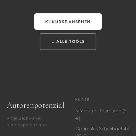
KI-KURSE ANSEHEN
← ALLE TOOLS
KURSE
Autorenpotenzial
5-Minuten-Journaling (9
€)
Antje Backwinkel ·
autorenpotenzial.de
Optimales Schreibgefühl