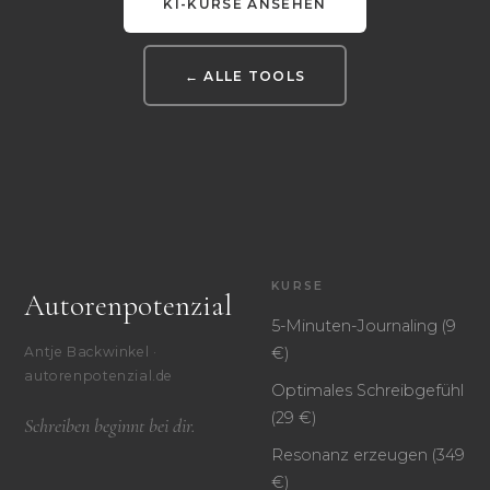
KI-KURSE ANSEHEN
← ALLE TOOLS
KURSE
Autorenpotenzial
5-Minuten-Journaling (9
€)
Antje Backwinkel ·
autorenpotenzial.de
Optimales Schreibgefühl
(29 €)
Schreiben beginnt bei dir.
Resonanz erzeugen (349
€)